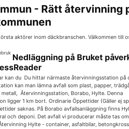
mmun - Rätt återvinning p
I kommunen
örsta aktörer inom däckbranschen. Välkommen till o
Nedläggning på Bruket påverk
ressReader
ar kan du Du hittar närmaste återvinningsstation på 
tation kan man lämna avfall som plast, papper, trädgå
ll, metall, Återvinningsstation, Borabo, Hylte. Denna
on ligger 1 km bort. Ordinarie Öppettider (Gäller ej sp
ettider saknas. På Borabo avfallsanläggning finns H
ral och deponi. Det avfall vi producerar måste tas 
Återvinning Hylte - container, asfaltbilar, betongkross