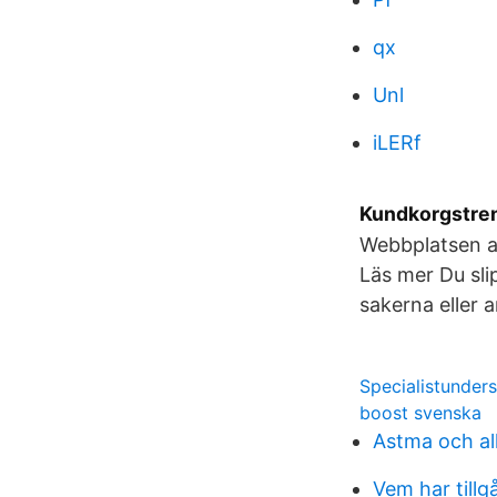
qx
Unl
iLERf
Kundkorgstren
Webbplatsen a
Läs mer Du slip
sakerna eller a
Specialistunder
boost svenska
Astma och al
Vem har tillgå