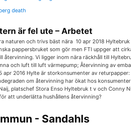
eberg death
tern är fel ute – Arbetet
a naturen och trivs bäst nära 10 apr 2018 Hyltebruk
nska pappersbruket som gör men FTI uppger att cirk
ll återvinning. Vi ligger inom nära räckhåll till Hylteb
anna och luft till luft värmepump; Återvinning av emba
15 apr 2016 Hylte är storkonsumenter av returpapper
ndegraden om återvinning har ökat hos konsumenter
aij, platschef Stora Enso Hyltebruk t v och Conny Nil
a för att underlätta hushållens återvinning?
ommun - Sandahls