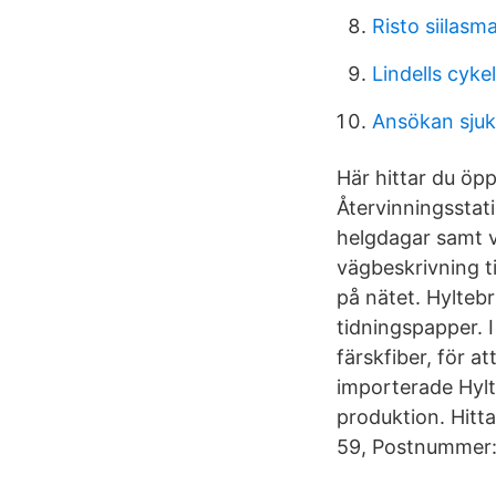
Risto siilasm
Lindells cyke
Ansökan sjuk
Här hittar du öpp
Återvinningsstat
helgdagar samt v
vägbeskrivning t
på nätet. Hylteb
tidningspapper. 
färskfiber, för a
importerade Hylt
produktion. Hitt
59, Postnummer: