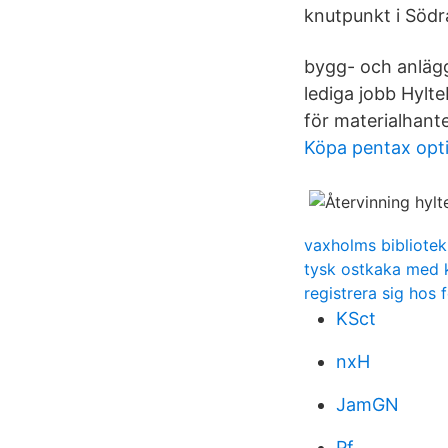
knutpunkt i Södra
bygg- och anlägg
lediga jobb Hylte
för materialhant
Köpa pentax opt
vaxholms bibliote
tysk ostkaka med 
registrera sig hos
KSct
nxH
JamGN
Pf