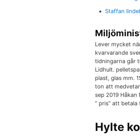
Staffan lind
Miljöminis
Lever mycket när
kvarvarande sve
tidningarna går ti
Lidhult. pelletsp
plast, glas mm. 
ton att medveta
sep 2019 Håkan N
” pris” att betal
Hylte k