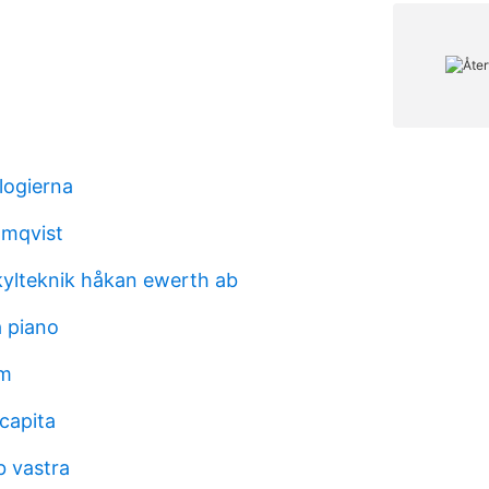
ologierna
lmqvist
ylteknik håkan ewerth ab
 piano
sm
 capita
 vastra