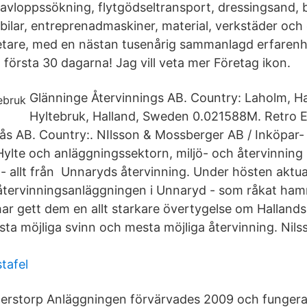
 avloppssökning, flytgödseltransport, dressingsand, 
bilar, entreprenadmaskiner, material, verkstäder och 
are, med en nästan tusenårig sammanlagd erfarenhet
 första 30 dagarna! Jag vill veta mer Företag ikon.
Glänninge Återvinnings AB. Country: Laholm, Ha
Hyltebruk, Halland, Sweden 0.021588M. Retro E
ärås AB. Country:. NIlsson & Mossberger AB / Inköpar-
ylte och anläggningssektorn, miljö- och återvinning
- allt från Unnaryds återvinning. Under hösten aktual
a återvinningsanläggningen i Unnaryd - som råkat ham
 har gett dem en allt starkare övertygelse om Hallands
nsta möjliga svinn och mesta möjliga återvinning. Nils
tafel
derstorp Anläggningen förvärvades 2009 och funger