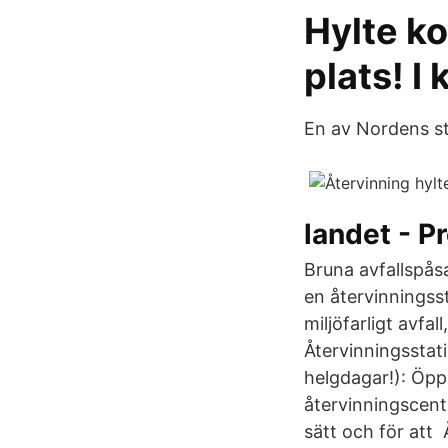
Hylte ko
plats! 
En av Nordens st
landet - P
Bruna avfallspås
en återvinningss
miljöfarligt avfa
Återvinningsstati
helgdagar!): Öpp
återvinningscent
sätt och för att 