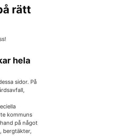
å rätt
ss!
ar hela
dessa sidor. På
rdsavfall,
eciella
ylte kommuns
omhand på något
, bergtäkter,