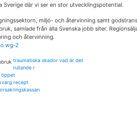
 Sverige där vi ser en stor utvecklingspotential.
ningssektorn, miljö- och återvinning samt godstran
bruk, samlade från alla Svenska jobb siter. Regionsälj
ering och återvinning.
io wg-2
traumatiska skador vad är det
rullande r
k öppet
kvarg recept
 forsakringskassan