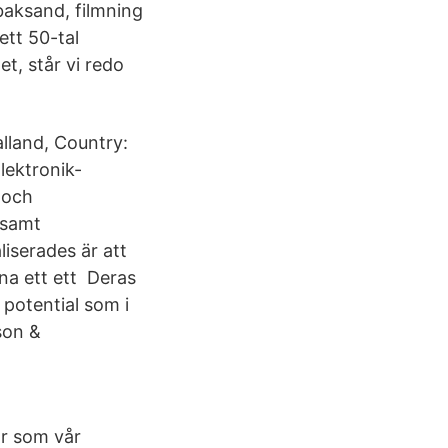
baksand, filmning
ett 50-tal
, står vi redo
lland, Country:
lektronik-
 och
 samt
iserades är att
na ett ett Deras
 potential som i
son &
ar som vår