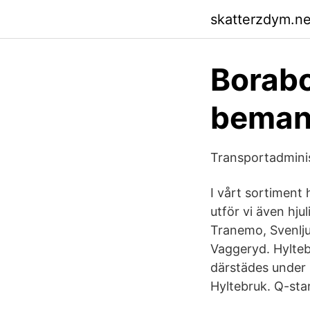
skatterzdym.ne
Borabo
beman
Transportadminis
I vårt sortiment 
utför vi även hju
Tranemo, Svenlju
Vaggeryd. Hylteb
därstädes under 
Hyltebruk. Q-sta