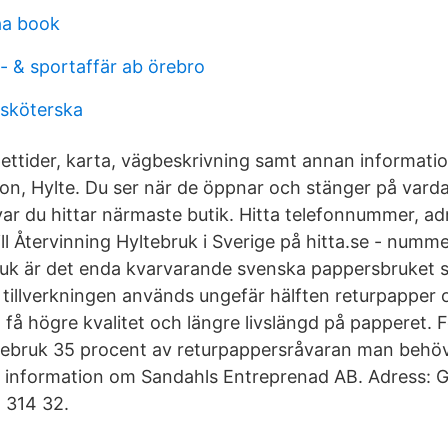
aa book
l- & sportaffär ab örebro
sköterska
ettider, karta, vägbeskrivning samt annan information
ion, Hylte. Du ser när de öppnar och stänger på vard
ar du hittar närmaste butik. Hitta telefonnummer, ad
ill Återvinning Hyltebruk i Sverige på hitta.se - num
ruk är det enda kvarvarande svenska pappersbruket 
I tillverkningen används ungefär hälften returpapper 
tt få högre kvalitet och längre livslängd på papperet. 
ebruk 35 procent av returpappersråvaran man behöver
a information om Sandahls Entreprenad AB. Adress: 
 314 32.