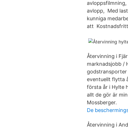
avloppsfilmning,
avlopp, Med last
kunniga medarbet
att Kostnadsfritt
Återvinning i Fj
marknadsjobb / H
godstransporter 
eventuellt flytt
första år i Hylte
allt de gör är mi
Mossberger.
De beschermings
Återvinning i An