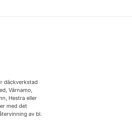
vår däckverkstad
aved, Värnamo,
n, Hestra eller
ver med det
tervinning av bl.