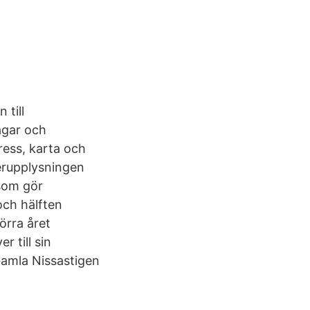
 till
agar och
ress, karta och
merupplysningen
som gör
och hälften
Förra året
 till sin
Gamla Nissastigen