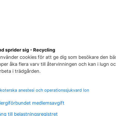
d sprider sig - Recycling
nvänder cookies för att ge dig som besökare den bäs
per åka flera varv till återvinningen och kan i lugn o
rbeta i trädgården.
skoterska anestesi och operationssjukvard lon
lergiförbundet medlemsavgift
ng till belastningsregistret